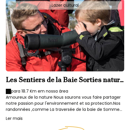
Lazer cultural
Les Sentiers de la Baie Sorties nature
en baie d'Authie et baie de Somme
para 18.7 Km em nossa área
Amoureux de la nature Nous saurons vous faire partager
notre passion pour l'environnement et sa protection.Nos
randonnées ,comme La traversée de la baie de Somme
ou la Rando-découverte au cœur de la baie d'Authie
Ler mais
,vous emmèneront à la découverte de la flore,de la faune
et des activités humaines que l'on peut observer dans