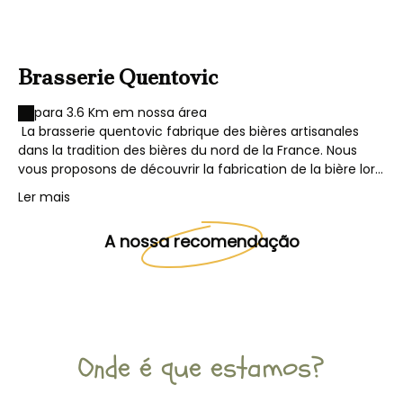
Brasserie Quentovic
para 3.6 Km em nossa área
La brasserie quentovic fabrique des bières artisanales
dans la tradition des bières du nord de la France. Nous
vous proposons de découvrir la fabrication de la bière lors
de visites organisées. Il vous sera possible d'emporter des
Ler mais
bières ainsi que de nombreux goodies et produits du
terroir dans notre boutique. Nous disposons également
A nossa recomendação
d'un espace bar qui vous permet de déguster une bière
fraîche à côté des cuves de fabrication. Nous proposons
des locations de pompes à bière pour les particuliers et
associations.
Onde é que estamos?