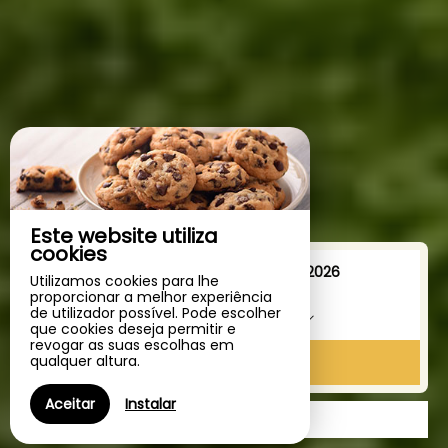
Este website utiliza
cookies
De
para
Utilizamos cookies para lhe
proporcionar a melhor experiência
de utilizador possível. Pode escolher
1
alojamento /
2
adultos
que cookies deseja permitir e
revogar as suas escolhas em
qualquer altura.
PROCURAR
Aceitar
Instalar
PRESENTES