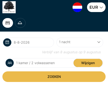
EUR
Verblijf van
8 augustus
op
9 augustus
1 kamer / 2 volwassenen
Wijzigen