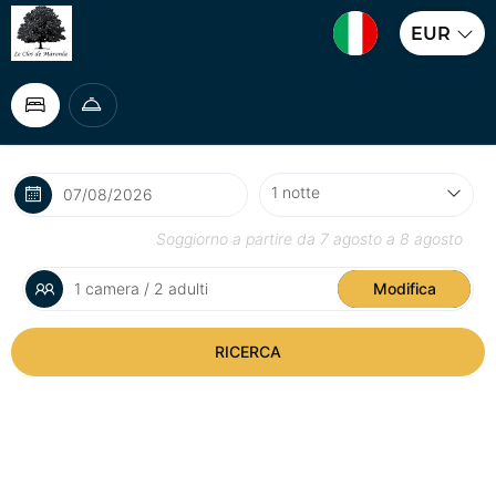
EUR
Soggiorno a partire da
7 agosto
a
8 agosto
1 camera / 2 adulti
Modifica