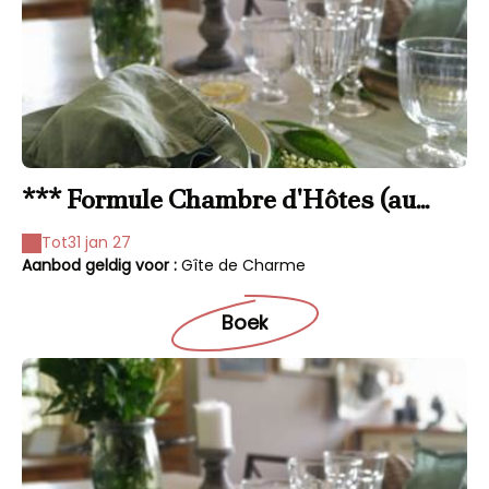
*** Formule Chambre d'Hôtes (au
gîte)
Tot
31 jan 27
Aanbod geldig voor :
Gîte de Charme
Boek