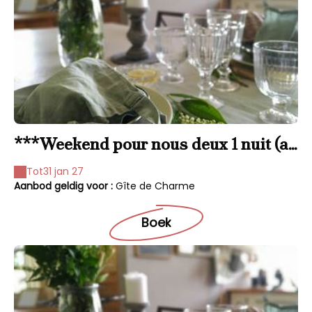
***Weekend pour nous deux 1 nuit (au
gîte)
Tot
31 jan 27
Aanbod geldig voor :
Gîte de Charme
Boek