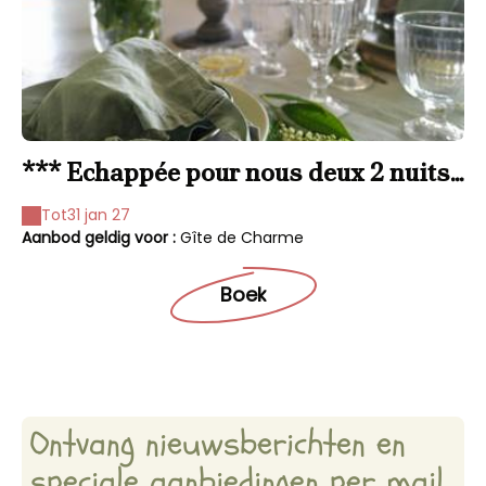
*** Echappée pour nous deux 2 nuits
(au gîte)
Tot
31 jan 27
Aanbod geldig voor :
Gîte de Charme
Boek
Ontvang nieuwsberichten en
speciale aanbiedingen per mail