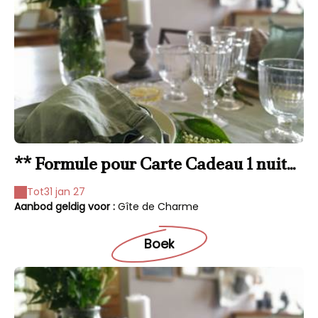
** Formule pour Carte Cadeau 1 nuit
(au gîte) 241€
Tot
31 jan 27
Aanbod geldig voor :
Gîte de Charme
Boek